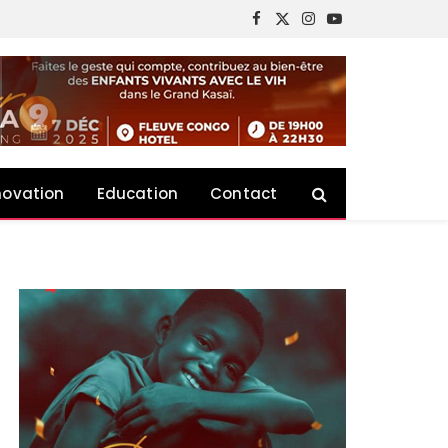
Facebook
X
Instagram
YouTube
(Twitter)
novation
Education
Contact