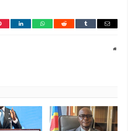
Pinterest
LinkedIn
WhatsApp
Reddit
Tumblr
Email
Website