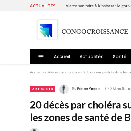
ACTUALITES
Alerte sanitaire à Kinshasa : le gou
Accueil
Actualités
Santé
Accueil
»
20 décès par choléra sur 203 cas enregistrés dans les 
By
Prince Yassa
2 Mins Rea
ACTUALITÉS
20 décès par choléra s
les zones de santé de