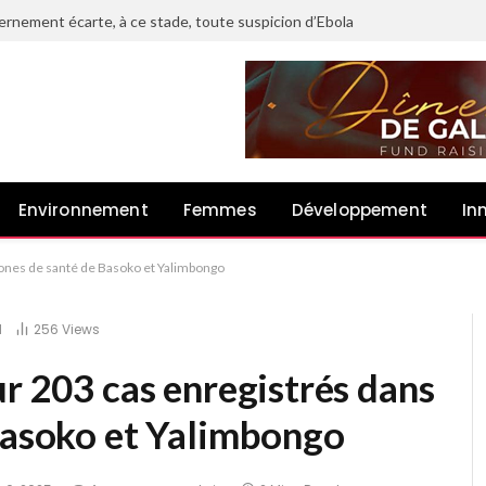
vernement écarte, à ce stade, toute suspicion d’Ebola
Environnement
Femmes
Développement
In
zones de santé de Basoko et Yalimbongo
d
256
Views
ur 203 cas enregistrés dans
 Basoko et Yalimbongo