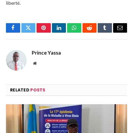
liberté.
Facebook
Twitter
Pinterest
LinkedIn
WhatsApp
Reddit
Tumblr
Email
Prince Yassa
Website
RELATED
POSTS