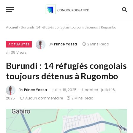
Accueil
»
Burundi : 14 réfugiés congolais toujours détenus à Rugombo
By
Prince Yassa
2 Mins Read
ACTUALITÉS
39
Views
Burundi : 14 réfugiés congolais
toujours détenus à Rugombo
By
Prince Yassa
juillet 16, 2025
Updated:
juillet 16,
2025
Aucun commentaire
2 Mins Read