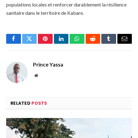
populations locales et renforcer durablement la résilience
sanitaire dans le territoire de Kabare.
Facebook
Twitter
Pinterest
LinkedIn
WhatsApp
Reddit
Tumblr
Email
Prince Yassa
Website
RELATED
POSTS