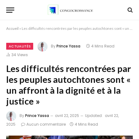
Accueil
»
Les difficultés rencontrées par les peuples autochtones sont « un affront à la dignité et à la justice »
By
Prince Yassa
4 Mins Read
ACTUALITÉS
34
Views
Les difficultés rencontrées par
les peuples autochtones sont «
un affront à la dignité et à la
justice »
By
Prince Yassa
avril 22, 2025
Updated:
avril 22,
2025
Aucun commentaire
4 Mins Read