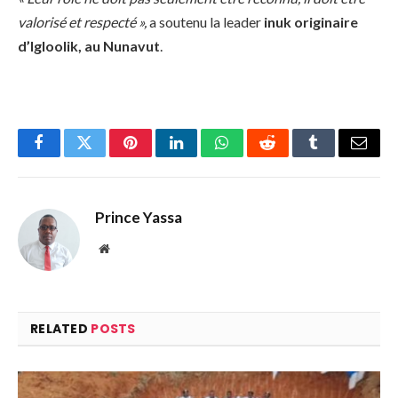
valorisé et respecté »,
a soutenu la leader
inuk originaire
d’Igloolik, au Nunavut
.
Facebook
Twitter
Pinterest
LinkedIn
WhatsApp
Reddit
Tumblr
Email
Prince Yassa
Website
RELATED
POSTS