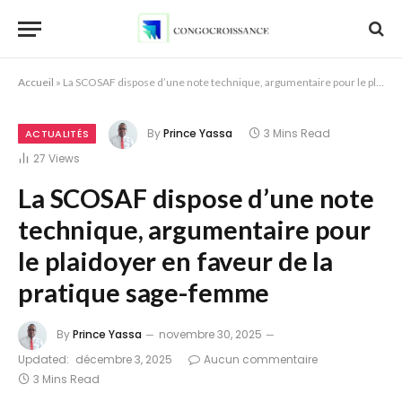
Accueil
»
La SCOSAF dispose d’une note technique, argumentaire pour le plaidoyer en faveur de la pratique sage-femme
By
Prince Yassa
3 Mins Read
ACTUALITÉS
27
Views
La SCOSAF dispose d’une note
technique, argumentaire pour
le plaidoyer en faveur de la
pratique sage-femme
By
Prince Yassa
novembre 30, 2025
Updated:
décembre 3, 2025
Aucun commentaire
3 Mins Read