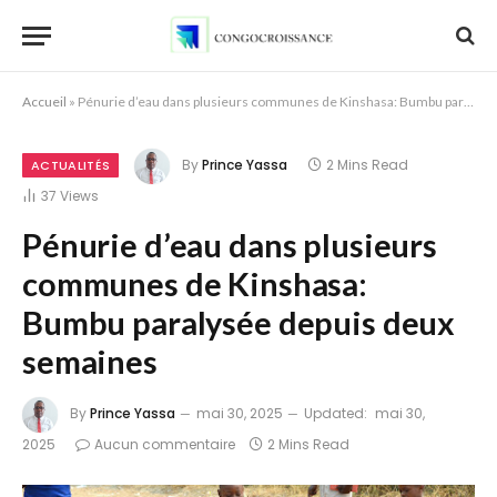
Accueil
»
Pénurie d’eau dans plusieurs communes de Kinshasa: Bumbu paralysée depuis deux semaines
By
Prince Yassa
2 Mins Read
ACTUALITÉS
37
Views
Pénurie d’eau dans plusieurs
communes de Kinshasa:
Bumbu paralysée depuis deux
semaines
By
Prince Yassa
mai 30, 2025
Updated:
mai 30,
2025
Aucun commentaire
2 Mins Read