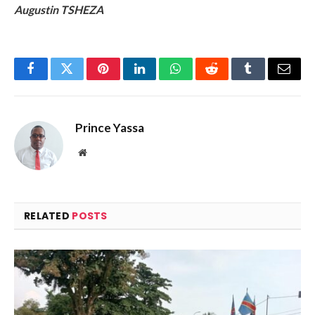
Augustin TSHEZA
Facebook
Twitter
Pinterest
LinkedIn
WhatsApp
Reddit
Tumblr
Email
Prince Yassa
Website
RELATED
POSTS