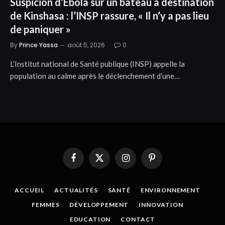
Suspicion d’Ebola sur un bateau à destination
de Kinshasa : l’INSP rassure, « Il n’y a pas lieu
de paniquer »
By
Prince Yassa
août 5, 2026
0
L’Institut national de Santé publique (INSP) appelle la
population au calme après le déclenchement d’une…
Facebook
X
Instagram
Pinterest
(Twitter)
ACCUEIL
ACTUALITÉS
SANTÉ
ENVIRONNEMENT
FEMMES
DÉVELOPPEMENT
INNOVATION
EDUCATION
CONTACT