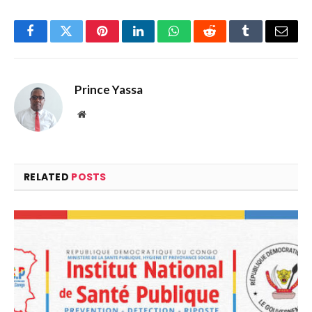
Facebook
Twitter
Pinterest
LinkedIn
WhatsApp
Reddit
Tumblr
Email
Prince Yassa
Website
RELATED
POSTS